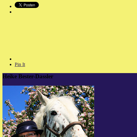
Pin It
Heike Bester-Dassler