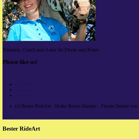
Trainerin, Coach und Autor für Pferde und Reiter
Please like us!
Besternhof
Impressum
Kontakt
(c) Bester RideArt - Heike Bester-Dassler - Theme:Tatami von
Top
Bester RideArt