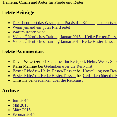
Trainerin, Coach und Autor für Pferde und Reiter
Letzte Beiträge
Die Theorie ist das Wissen, die Praxis das Können, aber stets
Wenn jemand ein gutes Pferd reitet
Warum Reiten wir?
Video: Öffentliches Training Januar 2015 – Heike Bester-Dass
Video: Öffentliches Training Januar 2015 Heike Bester-Dassl
Letzte Kommentare
David Wewetzer bei
Sicherheit im Reitsport: Helm, Weste, Satt
Karin Mehring bei
Gedanken über die Reitkunst
Bester RideArt - Heike Bester-Dassler
bei
Umstellung von Bes
Bester RideArt - Heike Bester-Dassler
bei
Gedanken über die R
Christina bei
Gedanken über die Reitkunst
Archive
Juni 2015
Mai 2015
März 2015
Februar 2015