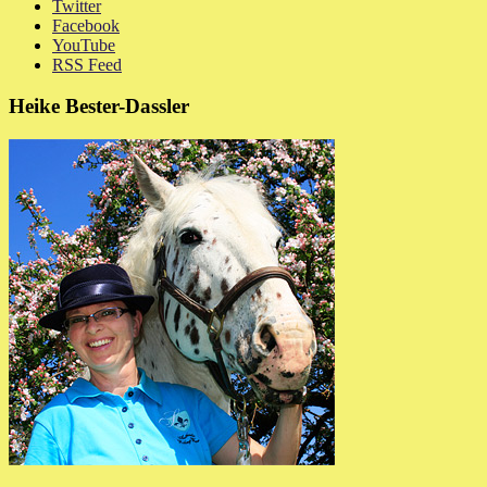
Twitter
Facebook
YouTube
RSS Feed
Heike Bester-Dassler