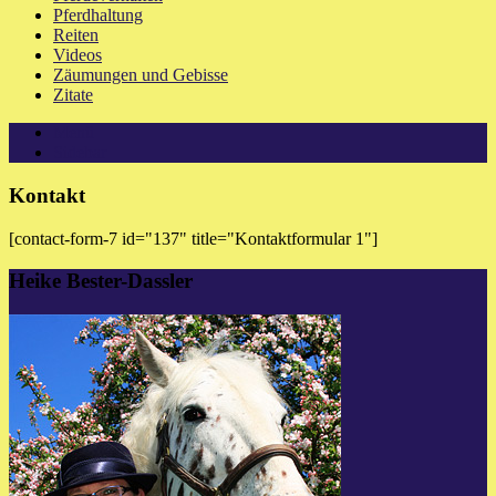
Pferdhaltung
Reiten
Videos
Zäumungen und Gebisse
Zitate
Menü
Sidebar
Kontakt
[contact-form-7 id="137" title="Kontaktformular 1"]
Heike Bester-Dassler