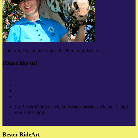
Trainerin, Coach und Autor für Pferde und Reiter
Please like us!
Besternhof
Impressum
Kontakt
(c) Bester RideArt - Heike Bester-Dassler - Theme:Tatami
von Elmastudio
Top
Bester RideArt