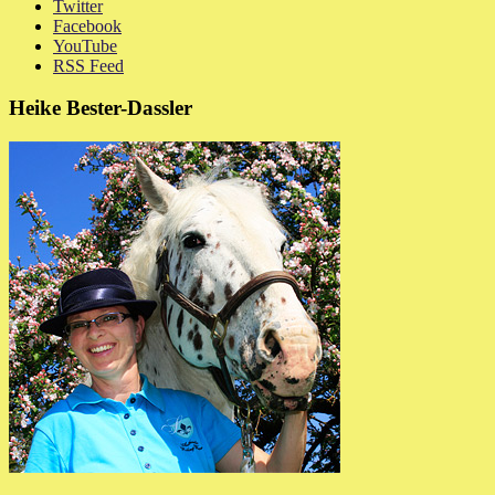
Twitter
Facebook
YouTube
RSS Feed
Heike Bester-Dassler