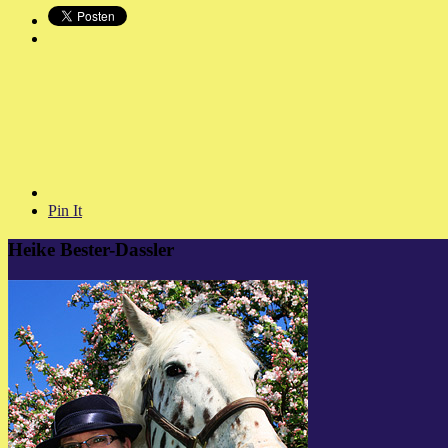
Pin It
Heike Bester-Dassler