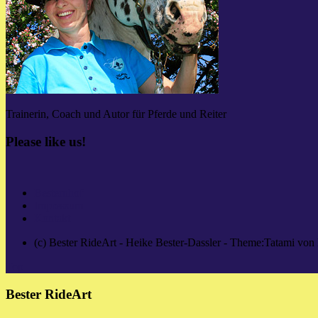
Trainerin, Coach und Autor für Pferde und Reiter
Please like us!
Besternhof
Impressum
Kontakt
(c) Bester RideArt - Heike Bester-Dassler - Theme:Tatami von
Top
Bester RideArt