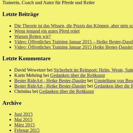
Trainerin, Coach und Autor für Pferde und Reiter
Letzte Beiträge
Die Theorie ist das Wissen, die Praxis das Können, aber stets
Wenn jemand ein gutes Pferd reitet
Warum Reiten wir?
Video: Öffentliches Training Januar 2015 – Heike Bester-Dass
Video: Öffentliches Training Januar 2015 Heike Bester-Dassl
Letzte Kommentare
David Wewetzer bei
Sicherheit im Reitsport: Helm, Weste, Satt
Karin Mehring bei
Gedanken über die Reitkunst
Bester RideArt - Heike Bester-Dassler
bei
Umstellung von Bes
Bester RideArt - Heike Bester-Dassler
bei
Gedanken über die R
Christina bei
Gedanken über die Reitkunst
Archive
Juni 2015
Mai 2015
März 2015
Februar 2015