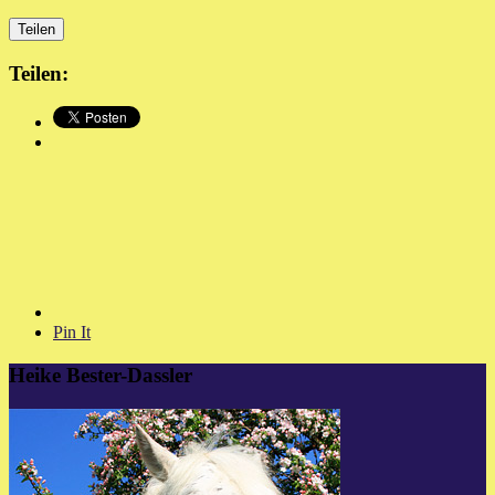
Teilen
Teilen:
Pin It
Heike Bester-Dassler