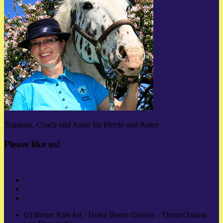
Trainerin, Coach und Autor für Pferde und Reiter
Please like us!
Besternhof
Impressum
Kontakt
(c) Bester RideArt - Heike Bester-Dassler - Theme:Tatami