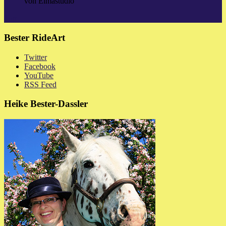
von Elmastudio
Top
Bester RideArt
Twitter
Facebook
YouTube
RSS Feed
Heike Bester-Dassler